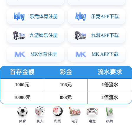
我们不仅构建防线，更不断优化每一个安全细节
开云体育 · 应用版本更新日志
每一次更新，都是为提供更高效、更沉浸式的赛事体验而前