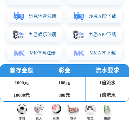
俱乐部感到乐观
曼城在赛场上的统治力令人瞩目，而在球场之外，俱
乐部也在为未来精心布局。据球队跟队记者最新消
息，曼城与后卫格瓦迪奥尔的续约谈判进展顺利，俱
乐部内部对他继续留在伊蒂哈德球场的前景感到相当
乐观。这位去年夏天以高昂转会费加盟的克罗地亚新
星，如今已成为球队后防线不可或缺的一员，他的长
期留队对于曼城维持防守体系的稳定性至关重要。