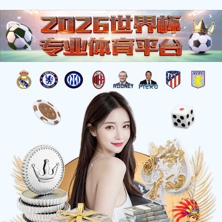
注册入口
开云体育
—— 比赛数据